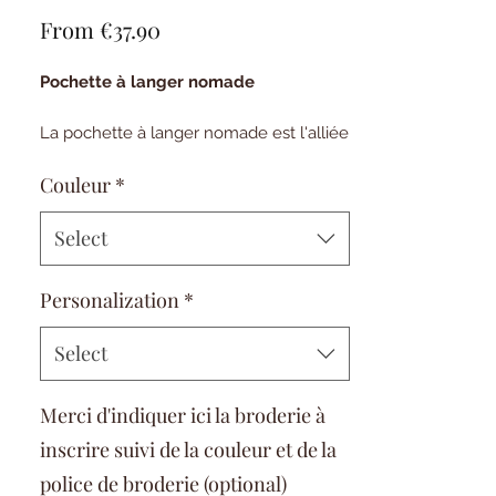
Sale
From
€37.90
Price
Pochette à langer nomade
La pochette à langer nomade est l'alliée
idéale des sorties avec bébé ✨
Couleur
*
Pratique et compact, elle permet
d'emporter facilement couches,
lingettes et essentiels de change dans
Select
un format élégant et facile à glisser
dans le sac à langer.
Personalization
*
Confectionné en gaze de coton et
Select
matières douces, elle allie praticité et
délicatesse 🌸
Merci d'indiquer ici la broderie à
Détails:
inscrire suivi de la couleur et de la
police de broderie (optional)
Compartiments pour couches et