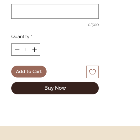
lingettes
Format compact et pratique
Fermeture par pressions
0/500
facile à transporter
Idéal pour les sorties et voyages
Quantity
*
Disponibles dans tous les tissus de la
tissuthèque (rubrique tissus et
personnalisation)
Add to Cart
Toutes nos créations sont réalisées à la
main et peuvent donc varier
Buy Now