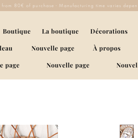
y from 80€ of purchase - Manufacturing time varies depen
Boutique
La boutique
Décorations
deau
Nouvelle page
À propos
e page
Nouvelle page
Nouvel