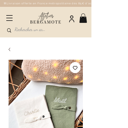
🌸Livraison offerte en France métropolitaine dès 85€ d'achat - 💌Fabriqué à la 