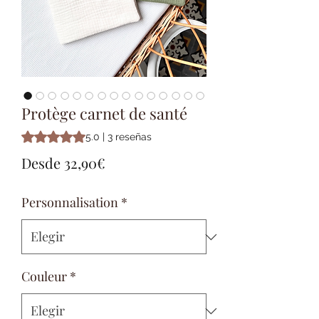
Protège carnet de santé
Según 3 reseñas, la calificación es de 5.0 de 5 estrellas
5.0 | 3 reseñas
Precio
Desde
32,90€
de
Personnalisation
*
oferta
Couleur
*