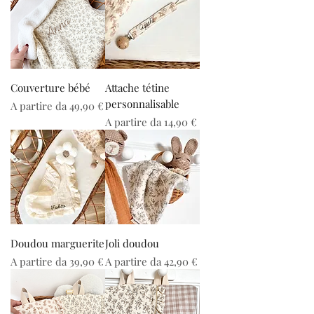
Couverture bébé
Attache tétine
personnalisable
Prezzo scontato
A partire da
49,90 €
Prezzo scontato
A partire da
14,90 €
Doudou marguerite
Joli doudou
Prezzo scontato
Prezzo scontato
A partire da
39,90 €
A partire da
42,90 €