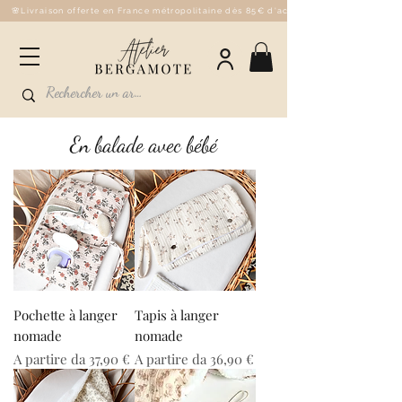
🌸Livraison offerte en France métropolitaine dès 85€ d'achat - 💌Fabriqué à la 
En balade avec bébé
Pochette à langer
Tapis à langer
nomade
nomade
Prezzo scontato
Prezzo scontato
A partire da
37,90 €
A partire da
36,90 €