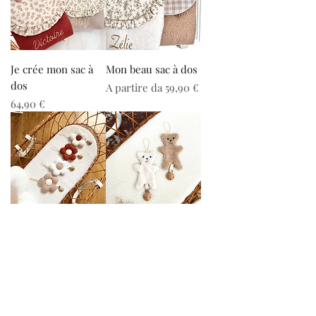
Je crée mon sac à
Mon beau sac à dos
dos
Prezzo scontato
A partire da
59,90 €
Prezzo
64,90 €
Attache tétine
Attache tétine
marguerite
ourson
Prezzo scontato
Prezzo scontato
A partire da
24,99 €
A partire da
24,99 €
Carica altro