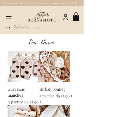
🌸Livraison offerte en France métropolitaine dès 85€ d'achat - 💌Fabriqué à la 
Pour l'hiver
Gilet sans
Turban bonnet
manches
Prezzo scontato
A partire da
12,90 €
Prezzo scontato
A partire da
22,90 €