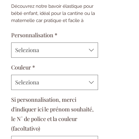
scontato
Découvrez notre bavoir élastique pour
bébé enfant, idéal pour la cantine ou la
maternelle car pratique et facile à
mettre.
Personnalisation
*
Sa grande taille le rend idéal pour les
repas, offrant une protection maximale
Seleziona
contre les taches et les dégâts.
Couleur
*
Fabriqué en double gaze de coton et
éponge de bambou absorbante, ce
Seleziona
bavoir est à la fois doux et fonctionnel.
Si personnalisation, merci
Personnalisez-le en choisissant votre
tissu préféré et ajoutez une jolie
d'indiquer ici le prénom souhaité,
broderie pour un look unique. ( faites
le N° de police et la couleur
votre chois de tissu et de broderie dans
notre rubrique "tissus et
(facoltativo)
personnalisation"