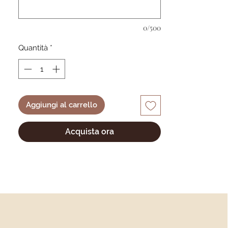
Ce bavoir est un incontournable pour
0/500
les repas de votre petit et fera un
cadeau idéal pour les jeunes parents.
Quantità
*
DIMENSION
: 20cm de large en haut, 26
cm de large en bas. 32cm de haut
ENTRETIEN
: lavage ne machine
Aggiungi al carrello
classique et sèche linge autorisé
Acquista ora
N'hésitez pas à me contacter si vous
avez des questions je serai ravie d'y
répondre.