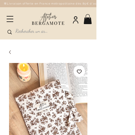
🌸Livraison offerte en France métropolitaine dès 85€ d'achat - 💌Fabriqué à la 