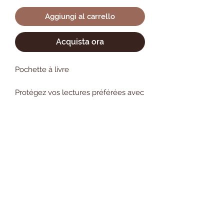
Aggiungi al carrello
Acquista ora
Pochette à livre
Protégez vos lectures préférées avec
élégance grâce à ces magnifiques
pochettes à livre.
Non ci sono ancora recensioni
Parfaite pour glisser roman, une
liseuse, un carnet ou un agenda,
Dicci cosa ne pensi. Lascia una
recensione prima degli altri.
elles protègent efficacement contre
les frottements et les salissures lors
du transport
Lascia una recensione
Taille: Environ 16x23 cm idéal pour les
romans de poche
Elles se nouent avec des jolies liens