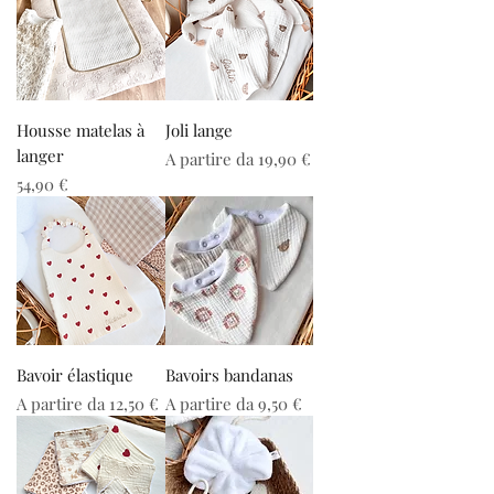
Housse matelas à
Joli lange
langer
Prezzo scontato
A partire da
19,90 €
Prezzo
54,90 €
Bavoir élastique
Bavoirs bandanas
Prezzo scontato
Prezzo scontato
A partire da
12,50 €
A partire da
9,50 €