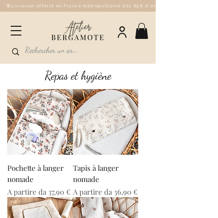
🌸Livraison offerte en France métropolitaine dès 85€ d'achat - 💌Fabriqué à la 
Repas et
hygiène
Pochette à langer
Tapis à langer
nomade
nomade
Prezzo scontato
Prezzo scontato
A partire da
37,90 €
A partire da
36,90 €