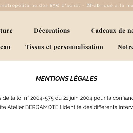
e métropolitaine dès 85€ d'achat - 💌Fabriqué à la 
lture
Décorations
Cadeaux de n
deau
Tissus et personnalisation
Notre
MENTIONS LÉG
ALES
de la loi n° 2004-575 du 21 juin 2004 pour la confian
 site Atelier BERGAMOTE l'identité des différents inte