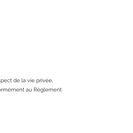
pect de la vie privée,
onformément au Règlement
A propos
Nous contacter