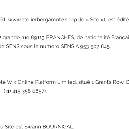
’URL
www.atelierbergamote.shop
(le « Site »), est édité
grande rue 89113 BRANCHES, de nationalité Française
. de SENS sous le numéro SENS A 953 507 845,
été Wix Online Platform Limited, situé 1 Grant’s Row, 
 (+1) 415 358 0857).
 du Site est Swann BOURNIGAL.