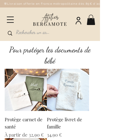
🌸Livraison offerte en France métropolitaine dès 85€ d'achat - 💌Fabriqué à la 
Pour protéger les documents de
bébé
Protège carnet de
Protège livret de
santé
famille
Prix promotionnel
Prix
À partir de
32,90 €
34,90 €