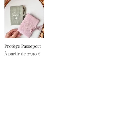
Protège Passeport
Prix promotionnel
À partir de
27,90 €
CGV
Mentions Légales
Nous contacter
Qui sommes nous?
Nos tissus
Politique de confidentialité