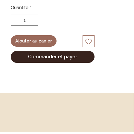
ENTRETIEN:
Quantité
*
Lavage à 30° et séchage à l'air libre
ATTENTION:
Il est impératif de jeter l'article dès le
premier signe de détérioration ou de
Ajouter au panier
danger pour l'enfant.
Commander et payer
Toutes nos créations sont réalisée à la
main et peuvent donc varier.
A très bientôt!
Swann
Atelier BERGAMOTE