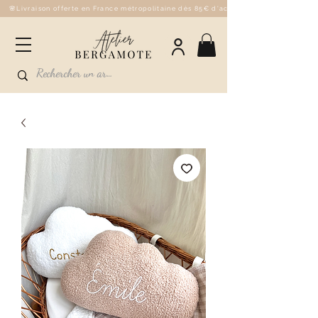
🌸Livraison offerte en France métropolitaine dès 85€ d'achat - 💌Fabriqué à la 