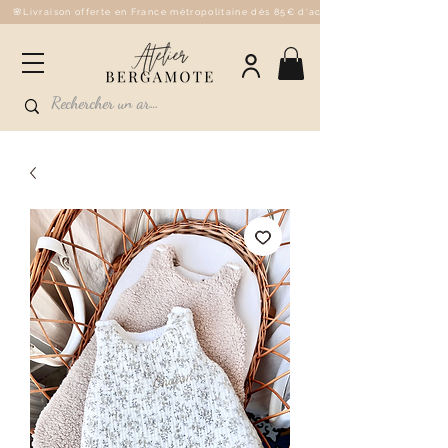
🌸Livraison offerte en France métropolitaine dès 85€ d'achat - 💌Fabriqué à la 