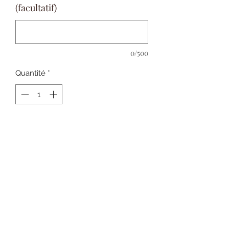
(facultatif)
0/500
Quantité
*
Ajouter au panier
Commander et payer
Offrez à votre bébé des nuits
paisibles grâce à notre gigoteuse
douce et chaleureuse. Conçue pour
envelopper délicatement les tout-
petits.